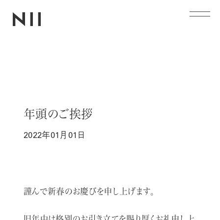
年頭のご挨拶
NIIの仕事
2022年01月01日
企業情報
事業内容
謹んで新春のお慶びを申し上げます。
CM一覧
旧年中は格別のお引き立てを賜り厚くお礼申し上